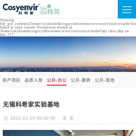
Warning:
file_put_contents(/home/cosyhomehcsogscyuhwoemne/wwwroot/source/cache/lic
failed to open stream: Permission denied in
/home/cosyhomehcsogscyuhwoemne/wwwroot/source/model/api.class.php on
line 217
房产项目
品质人居
公共-办公
公共-康养
公共-其他
无锡科希家实验基地
2021-01-15 00:00:00
次