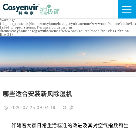
Warning:
file_put_contents(/home/cosyhomehcsogscyuhwoemne/wwwroot/source/cache/lic
failed to open stream: Permission denied in
/home/cosyhomehcsogscyuhwoemne/wwwroot/source/model/api.class.php on
line 217
哪些适合安装新风除湿机
2020-07-25 09:04:19
次
伴随着大家日常生活标准的改进及其对空气指数和生