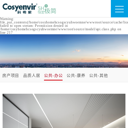
Warning:
file_put_contents(/home/cosyhomehcsogscyuhwoemne/wwwroot/source/cache/lic
failed to open stream: Permission denied in
/home/cosyhomehcsogscyuhwoemne/wwwroot/source/model/api.class.php on
line 217
房产项目
品质人居
公共-办公
公共-康养
公共-其他