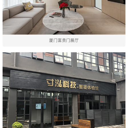
厦门富贵门展厅