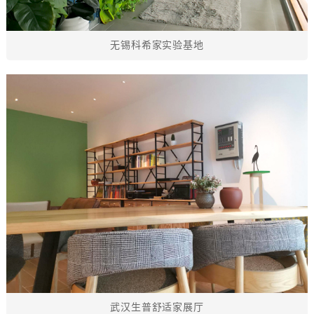
无锡科希家实验基地
武汉生普舒适家展厅