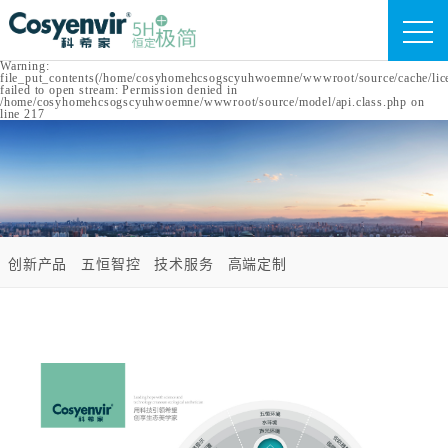
Warning:
file_put_contents(/home/cosyhomehcsogscyuhwoemne/wwwroot/source/cache/lic
failed to open stream: Permission denied in
/home/cosyhomehcsogscyuhwoemne/wwwroot/source/model/api.class.php on
line 217
创新产品
五恒智控
技术服务
高端定制